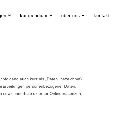
gen
kompendium
über uns
kontakt
chfolgend auch kurz als „Daten“ bezeichnet)
 Verarbeitungen personenbezogener Daten,
n sowie innerhalb externer Onlinepräsenzen,