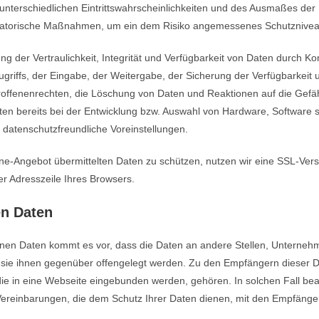
nterschiedlichen Eintrittswahrscheinlichkeiten und des Ausmaßes der
isatorische Maßnahmen, um ein dem Risiko angemessenes Schutznivea
er Vertraulichkeit, Integrität und Verfügbarkeit von Daten durch Kon
griffs, der Eingabe, der Weitergabe, der Sicherung der Verfügbarkeit
roffenenrechten, die Löschung von Daten und Reaktionen auf die Gefä
en bereits bei der Entwicklung bzw. Auswahl von Hardware, Software 
datenschutzfreundliche Voreinstellungen.
ne-Angebot übermittelten Daten zu schützen, nutzen wir eine SSL-Vers
er Adresszeile Ihres Browsers.
n Daten
n Daten kommt es vor, dass die Daten an andere Stellen, Unternehmen
r sie ihnen gegenüber offengelegt werden. Zu den Empfängern dieser D
 die in eine Webseite eingebunden werden, gehören. In solchen Fall be
ereinbarungen, die dem Schutz Ihrer Daten dienen, mit den Empfänger