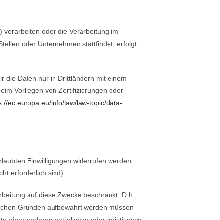
 verarbeiten oder die Verarbeitung im
llen oder Unternehmen stattfindet, erfolgt
ir die Daten nur in Drittländern mit einem
im Vorliegen von Zertifizierungen oder
s://ec.europa.eu/info/law/law-topic/data-
rlaubten Einwilligungen widerrufen werden
ht erforderlich sind).
arbeitung auf diese Zwecke beschränkt. D.h.,
chtlichen Gründen aufbewahrt werden müssen
einer anderen natürlichen oder juristischen