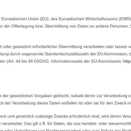
der Europäischen Union (EU), des Europäischen Wirtschaftsraums (EWR))
 der Offenlegung bzw. Übermittlung von Daten an andere Personen, Ste
ch oder gesetzlich erforderlicher Übermittlung verarbeiten oder lassen w
chtung durch sogenannte Standardschutzklauseln der EU-Kommission, be
eiten (Art. 44 bis 49 DSGVO, Informationsseite der EU-Kommission:
http
der gesetzlichen Vorgaben gelöscht, sobald deren zur Verarbeitung e
 der Verarbeitung dieser Daten entfallen ist oder sie für den Zweck nic
dere und gesetzlich zulässige Zwecke erforderlich sind, wird deren Ver
 verarbeitet. Das gilt z.B. für Daten, die aus handels- oder steuerre
 oder Verteidigung von Rechtsansprüchen oder zum Schutz der Rechte 