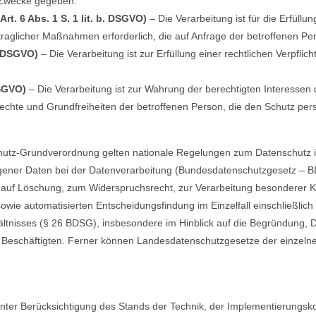
 Zwecke gegeben.
rt. 6 Abs. 1 S. 1 lit. b. DSGVO)
– Die Verarbeitung ist für die Erfüllu
traglicher Maßnahmen erforderlich, die auf Anfrage der betroffenen Pe
c. DSGVO)
– Die Verarbeitung ist zur Erfüllung einer rechtlichen Verpflich
DSGVO)
– Die Verarbeitung ist zur Wahrung der berechtigten Interessen 
ndrechte und Grundfreiheiten der betroffenen Person, die den Schutz p
hutz-Grundverordnung gelten nationale Regelungen zum Datenschutz i
ener Daten bei der Datenverarbeitung (Bundesdatenschutzgesetz – 
 auf Löschung, zum Widerspruchsrecht, zur Verarbeitung besonderer 
ie automatisierten Entscheidungsfindung im Einzelfall einschließlich P
ltnisses (§ 26 BDSG), insbesondere im Hinblick auf die Begründung,
on Beschäftigten. Ferner können Landesdatenschutzgesetze der einze
nter Berücksichtigung des Stands der Technik, der Implementierungsko