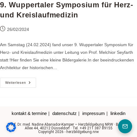
9. Wuppertaler Symposium für Herz-
und Kreislaufmedizin
Beitrag
26/02/2024
veröffentlicht:
Am Samstag (24.02.2024) fand unser 9. Wuppertaler Symposium für
Herz- und Kreislaufmedizin unter Leitung von Prof. Melchior Seyfarth
statt !Hier finden Sie eine kleine Bildergalerie.In der beeindruckenden
Architektur der historischen…
9.
Weiterlesen
Wuppertaler
Symposium
Für
Herz-
Und
Kreislaufmedizin
kontakt & termine
datenschutz
impressum
linkedin
Prof. Dr. med. Nadine Abanador-Kamper – Herzbildgebung NRW · Berliner
Allee 44, 40212 Düsseldorf · Tel. +49 211 387 89155
Copyright 2026 - herzbildgebung.nrw