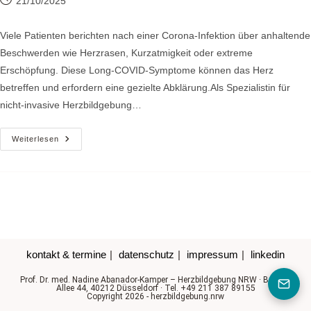
21/10/2025
veröffentlicht:
Viele Patienten berichten nach einer Corona-Infektion über anhaltende
Beschwerden wie Herzrasen, Kurzatmigkeit oder extreme
Erschöpfung. Diese Long-COVID-Symptome können das Herz
betreffen und erfordern eine gezielte Abklärung.Als Spezialistin für
nicht-invasive Herzbildgebung…
Herzdiagnostik
Weiterlesen
Nach
Corona-
Infektion
(Long-
COVID):
Wann
Ist
Ein
MRT
Sinnvoll?
kontakt & termine
datenschutz
impressum
linkedin
Prof. Dr. med. Nadine Abanador-Kamper – Herzbildgebung NRW · Berliner
Allee 44, 40212 Düsseldorf · Tel. +49 211 387 89155
Copyright 2026 - herzbildgebung.nrw